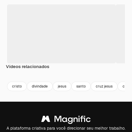
Vídeos relacionados
Premium
Premium
Premium
Premium
cristo
divindade
jesus
santo
cruz jesus
cross
A plataforma criativa para você direcionar seu melhor trabalho.