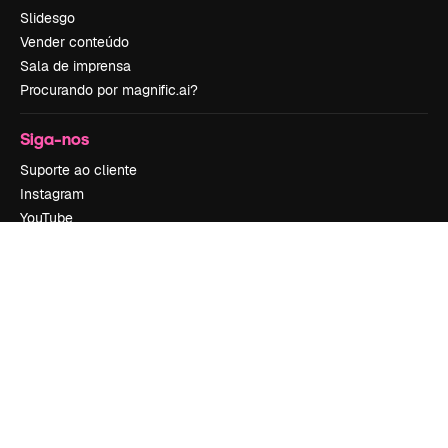
Slidesgo
Vender conteúdo
Sala de imprensa
Procurando por magnific.ai?
Siga-nos
Suporte ao cliente
Instagram
YouTube
LinkedIn
TikTok
Discord
X
Reddit
Copyright © 2010-
2026
Freepik Company S.L.U.
Todos os direitos
reservados
.