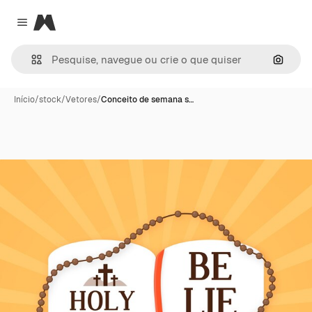
Magnific
Close menu
Pesqui
Início
/
stock
/
Vetores
/
Conceito de semana s…