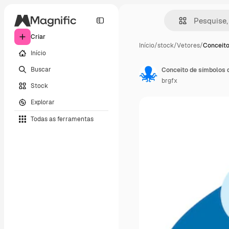
Criar
Início
/
stock
/
Vetores
/
Conceito
Início
Buscar
Conceito de símbolos 
brgfx
Stock
Explorar
Todas as ferramentas