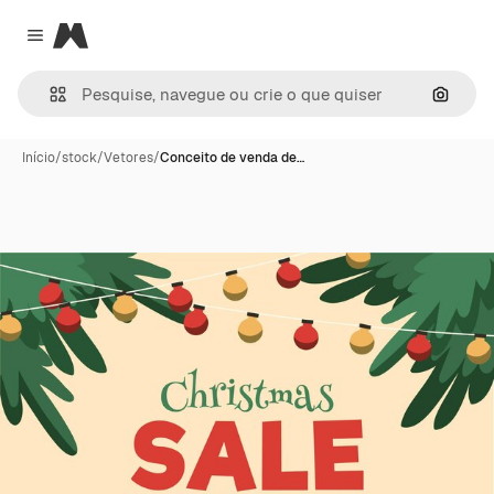
Magnific
Close menu
Pesqui
Início
/
stock
/
Vetores
/
Conceito de venda de…