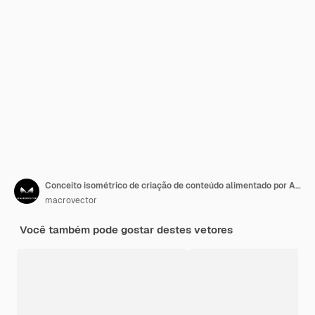
Conceito isométrico de criação de conteúdo alimentado por Ai com chatbot na ilustração em vetor 3d da tela do laptop
macrovector
Você também pode gostar destes vetores