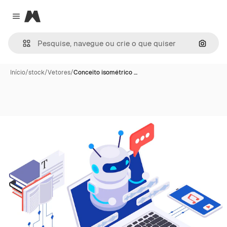
Magnific
Close menu
Pesqui
Início
/
stock
/
Vetores
/
Conceito isométrico …