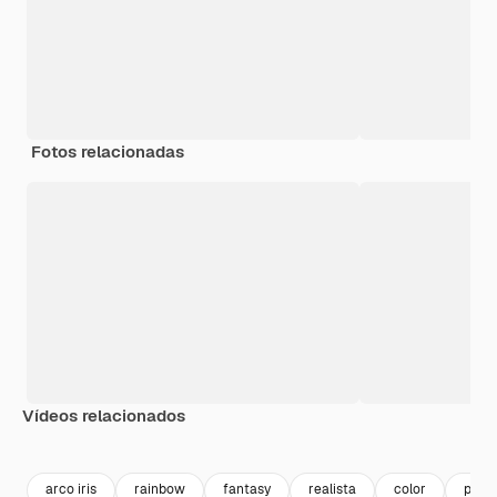
Fotos relacionadas
Vídeos relacionados
Premium
Premium
Premium
Premium
Gerado por 
arco iris
rainbow
fantasy
realista
color
pris