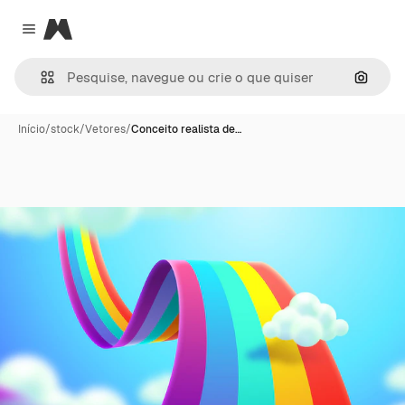
Magnific
Close menu
Pesqui
Início
/
stock
/
Vetores
/
Conceito realista de…