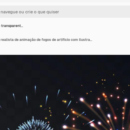
 transparent…
Conceito transparente realista de animação de fogos de artifício com ilustração de símbolos de celebração