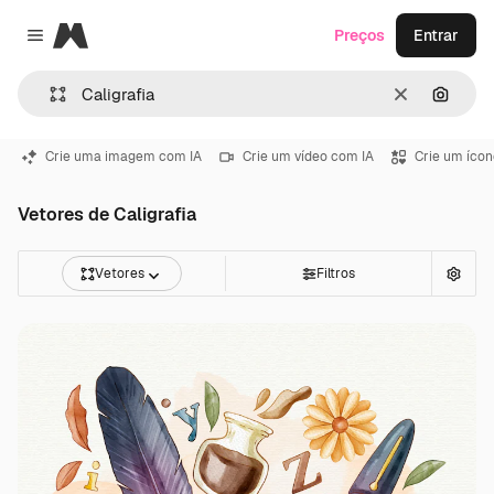
Magnific
Preços
Entrar
Close menu
Limpar
Pesqui
Crie uma imagem com IA
Crie um vídeo com IA
Crie um ícon
Vetores de Caligrafia
Vetores
Filtros