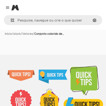
Magnific
Close menu
Pesqui
Início
/
stock
/
Vetores
/
Conjunto colorido de…