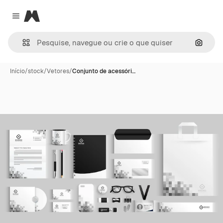
Magnific
Close menu
Pesqui
Início
/
stock
/
Vetores
/
Conjunto de acessóri…