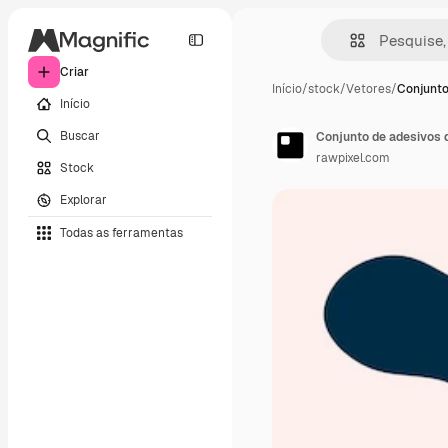
Criar
Início
/
stock
/
Vetores
/
Conjunto
Início
Buscar
Conjunto de adesivos 
rawpixel.com
Stock
Explorar
Todas as ferramentas