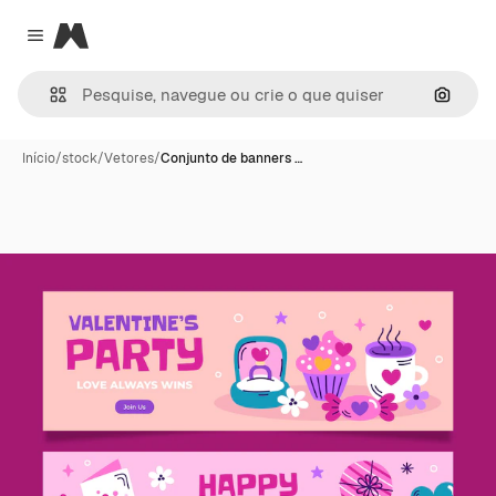
Magnific
Close menu
Pesqui
Início
/
stock
/
Vetores
/
Conjunto de banners …