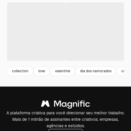
collection
love
valentine
dia dos namorados
colec
A plataforma criativa para você direcionar seu melhor trabalho.
Mais de 1 milhão de assinantes entre criativos, empresas,
agências e estúdios.