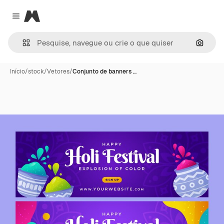
Magnific
Close menu
Pesqui
Início
/
stock
/
Vetores
/
Conjunto de banners …