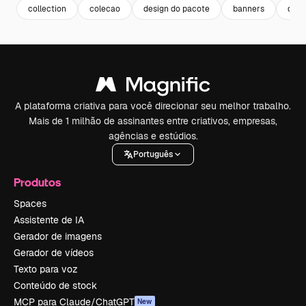
collection
colecao
design do pacote
banners
desc
A plataforma criativa para você direcionar seu melhor trabalho.
Mais de 1 milhão de assinantes entre criativos, empresas,
agências e estúdios.
Português
Produtos
Spaces
Assistente de IA
Gerador de imagens
Gerador de vídeos
Texto para voz
Conteúdo de stock
MCP para Claude/ChatGPT
New