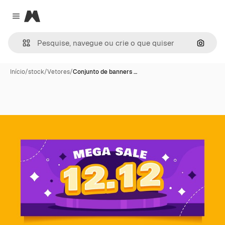
Magnific
Close menu
Pesqui
Início
/
stock
/
Vetores
/
Conjunto de banners …