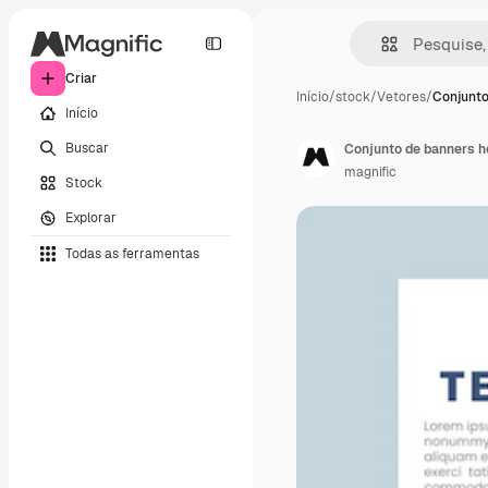
Criar
Início
/
stock
/
Vetores
/
Conjunto
Início
Buscar
Conjunto de banners h
magnific
Stock
Explorar
Todas as ferramentas