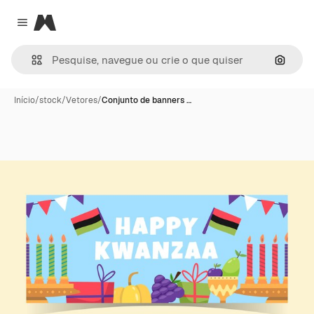
Magnific
Close menu
Pesqui
Início
/
stock
/
Vetores
/
Conjunto de banners …