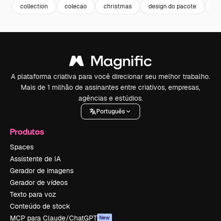
collection
colecao
christmas
design do pacote
ce
A plataforma criativa para você direcionar seu melhor trabalho.
Mais de 1 milhão de assinantes entre criativos, empresas,
agências e estúdios.
Português
Produtos
Spaces
Assistente de IA
Gerador de imagens
Gerador de vídeos
Texto para voz
Conteúdo de stock
MCP para Claude/ChatGPT
New