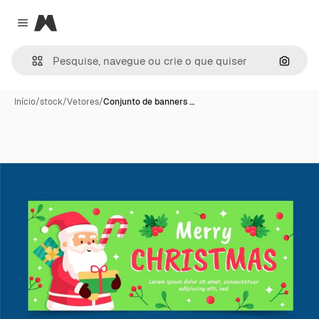
Magnific
Close menu
Pesqui
Início
/
stock
/
Vetores
/
Conjunto de banners …