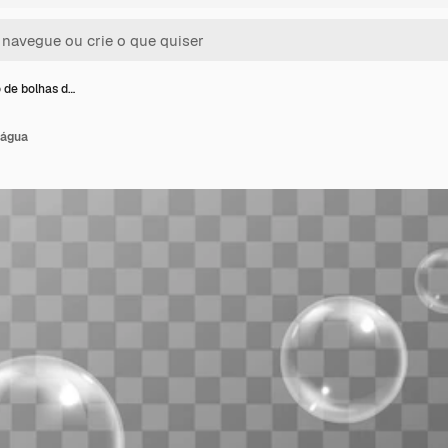
 de bolhas d…
 água