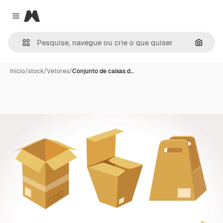
Magnific
Close menu
Pesqui
Início
/
stock
/
Vetores
/
Conjunto de caixas d…