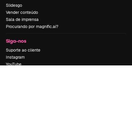
Slidesgo
Vender conteúdo
Sala de imprensa
Procurando por magnific.ai?
Siga-nos
Suporte ao cliente
Instagram
YouTube
LinkedIn
TikTok
Discord
X
Reddit
Copyright © 2010-
2026
Freepik Company S.L.U.
Todos os direitos
reservados
.