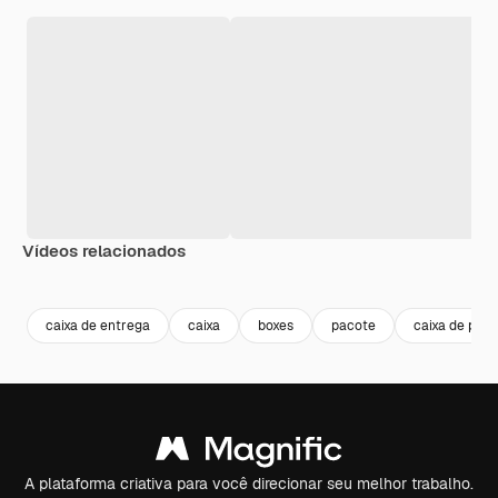
Vídeos relacionados
Premium
Premium
Gerado por IA
Premium
Premium
Gerado por 
caixa de entrega
caixa
boxes
pacote
caixa de pap
A plataforma criativa para você direcionar seu melhor trabalho.