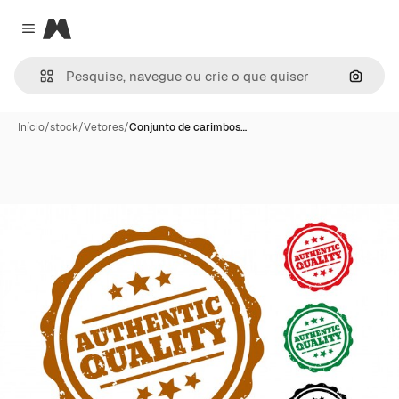
Magnific
Close menu
Pesqui
Início
/
stock
/
Vetores
/
Conjunto de carimbos…