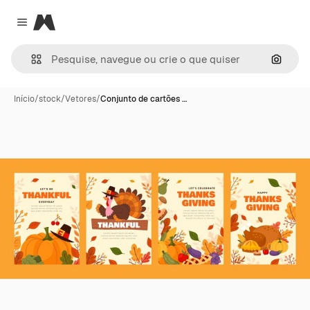
Magnific
Close menu
Pesqui
Início
/
stock
/
Vetores
/
Conjunto de cartões …