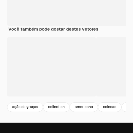
Você também pode gostar destes vetores
ação de graças
collection
americano
colecao
ame