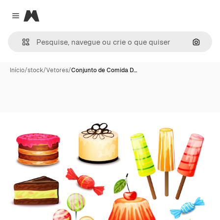
Magnific
Close menu
Pesqui
Início
/
stock
/
Vetores
/
Conjunto de Comida D…