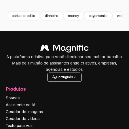
Premium
Premium
Premium
Premium
cartao credito
dinheiro
money
pagamento
moeda
A plataforma criativa para você direcionar seu melhor trabalho.
Mais de 1 milhão de assinantes entre criativos, empresas,
agências e estúdios.
Português
Produtos
Spaces
Assistente de IA
Gerador de imagens
Gerador de vídeos
Texto para voz