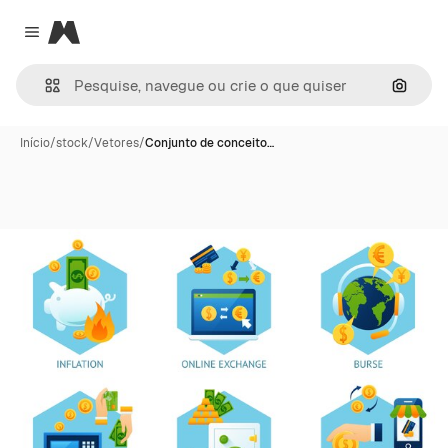
Magnific
Close menu
Pesqui
Início
/
stock
/
Vetores
/
Conjunto de conceito…