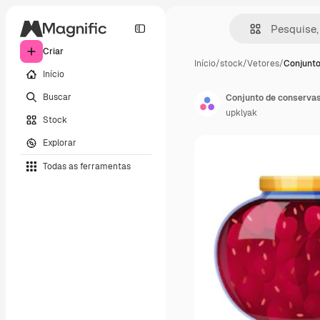
Criar
Início
/
stock
/
Vetores
/
Conjunto
Início
Buscar
Conjunto de conservas 
upklyak
Stock
Explorar
Todas as ferramentas