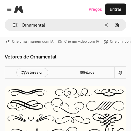
Magnific
Preços
Entrar
Close menu
Limpar
Pesqui
Crie uma imagem com IA
Crie um vídeo com IA
Crie um ícon
Vetores de Ornamental
Vetores
Filtros