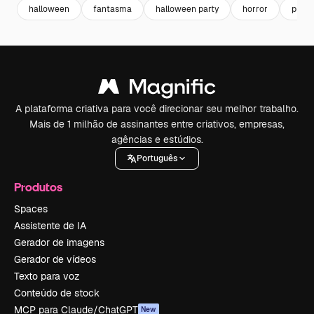
halloween
fantasma
halloween party
horror
pump
A plataforma criativa para você direcionar seu melhor trabalho.
Mais de 1 milhão de assinantes entre criativos, empresas,
agências e estúdios.
Português
Produtos
Spaces
Assistente de IA
Gerador de imagens
Gerador de vídeos
Texto para voz
Conteúdo de stock
MCP para Claude/ChatGPT
New