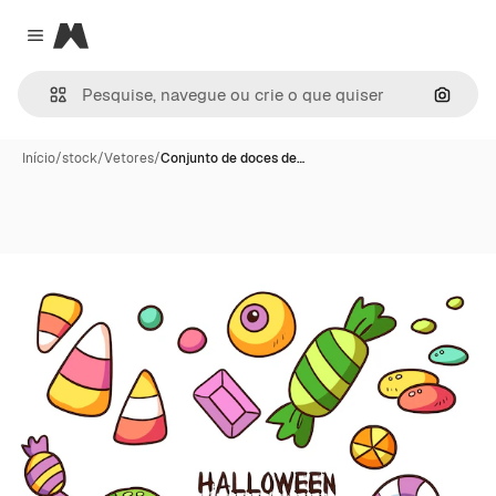
Magnific
Close menu
Pesqui
Início
/
stock
/
Vetores
/
Conjunto de doces de…