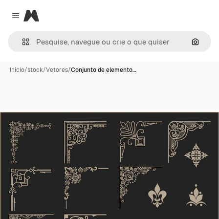
Magnific
Close menu
Pesqui
Início
/
stock
/
Vetores
/
Conjunto de elemento…