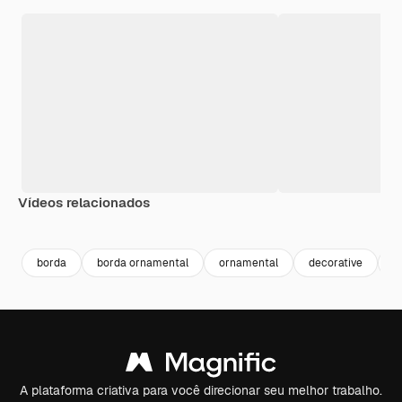
Vídeos relacionados
Premium
Premium
Gerado por IA
Premium
Premium
Gerado por 
borda
borda ornamental
ornamental
decorative
f
A plataforma criativa para você direcionar seu melhor trabalho.