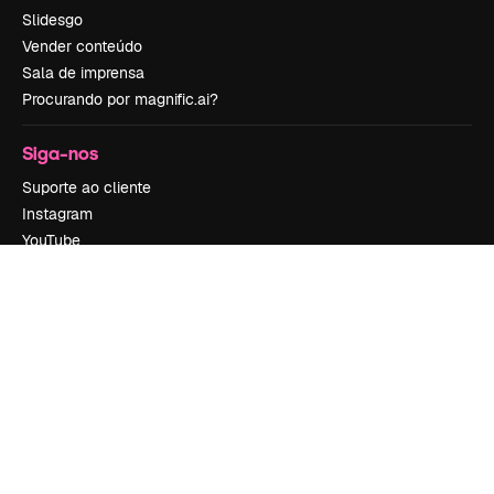
Slidesgo
Vender conteúdo
Sala de imprensa
Procurando por magnific.ai?
Siga-nos
Suporte ao cliente
Instagram
YouTube
LinkedIn
TikTok
Discord
X
Reddit
Copyright © 2010-
2026
Freepik Company S.L.U.
Todos os direitos
reservados
.