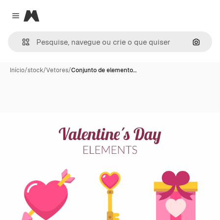
Magnific
Close menu
Pesqui
Início
/
stock
/
Vetores
/
Conjunto de elemento…