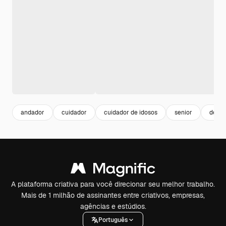
andador
cuidador
cuidador de idosos
senior
defic
A plataforma criativa para você direcionar seu melhor trabalho.
Mais de 1 milhão de assinantes entre criativos, empresas,
agências e estúdios.
Português