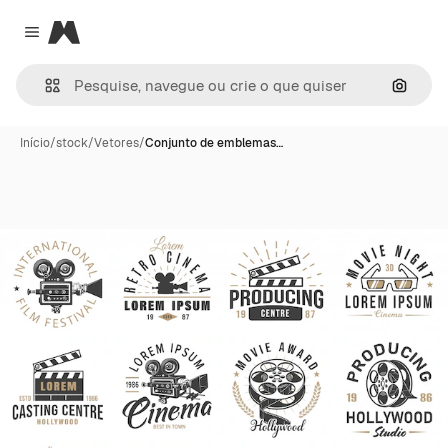
Magnific
Close menu
Pesqui
Início
/
stock
/
Vetores
/
Conjunto de emblemas…