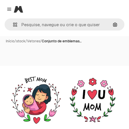
Magnific
Close menu
Pesqui
Início
/
stock
/
Vetores
/
Conjunto de emblemas…