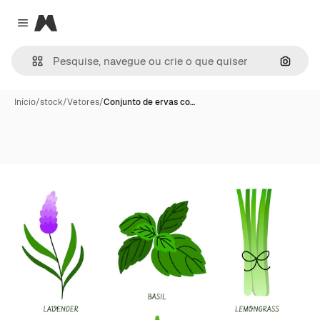
Magnific
Close menu
Pesqui
Início
/
stock
/
Vetores
/
Conjunto de ervas co…