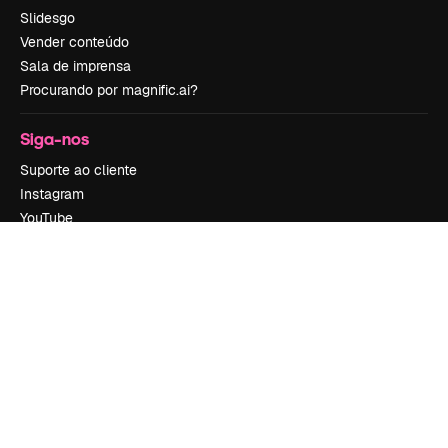
Slidesgo
Vender conteúdo
Sala de imprensa
Procurando por magnific.ai?
Siga-nos
Suporte ao cliente
Instagram
YouTube
LinkedIn
TikTok
Discord
X
Reddit
Copyright © 2010-
2026
Freepik Company S.L.U.
Todos os direitos
reservados
.