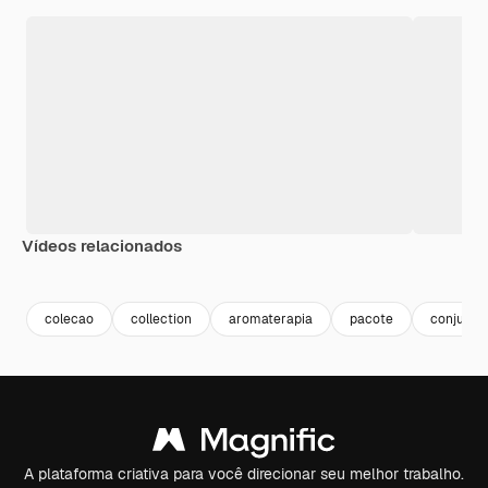
Vídeos relacionados
Premium
Premium
Premium
Premium
Gerado por 
colecao
collection
aromaterapia
pacote
conjunto
A plataforma criativa para você direcionar seu melhor trabalho.