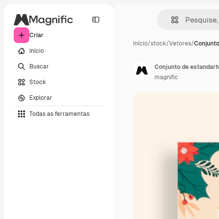
Criar
Início
/
stock
/
Vetores
/
Conjunto
Início
Buscar
Conjunto de estandart
magnific
Stock
Explorar
Todas as ferramentas