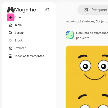
Criar
Início
/
stock
/
Vetores
/
Conjunto
Início
Buscar
Conjunto de expressõe
pch.vector
Stock
Explorar
Todas as ferramentas