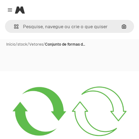
Magnific
Close menu
Pesqui
Início
/
stock
/
Vetores
/
Conjunto de formas d…