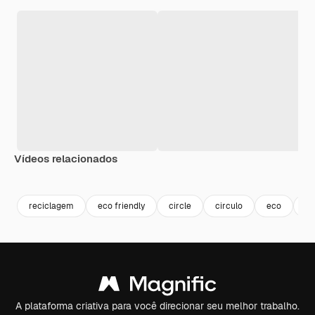
Vídeos relacionados
Premium
Premium
Premium
Premium
reciclagem
eco friendly
circle
circulo
eco
co
A plataforma criativa para você direcionar seu melhor trabalho.