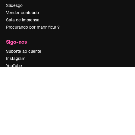
Slidesgo
Vender conteúdo
Sala de imprensa
Procurando por magnific.ai?
Siga-nos
Suporte ao cliente
Instagram
YouTube
LinkedIn
TikTok
Discord
X
Reddit
Copyright © 2010-
2026
Freepik Company S.L.U.
Todos os direitos
reservados
.