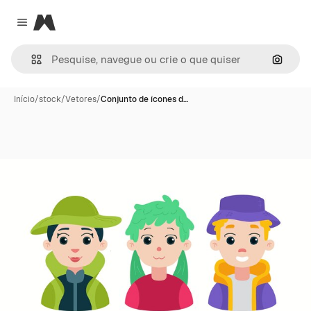
Magnific
Close menu
Pesqui
Início
/
stock
/
Vetores
/
Conjunto de ícones d…