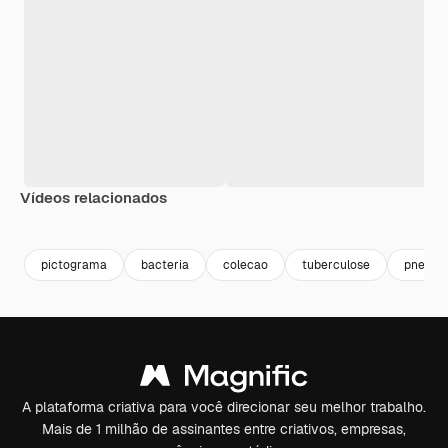
Vídeos relacionados
Premium
Premium
Premium
Premium
Gerado por 
pictograma
bacteria
colecao
tuberculose
pneumo
A plataforma criativa para você direcionar seu melhor trabalho.
Mais de 1 milhão de assinantes entre criativos, empresas,