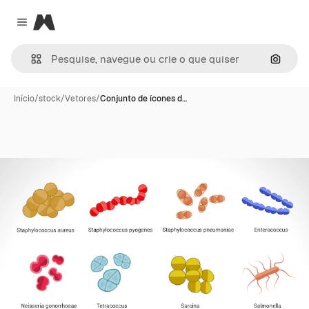
Magnific
Close menu
Pesqui
Início
/
stock
/
Vetores
/
Conjunto de ícones d…