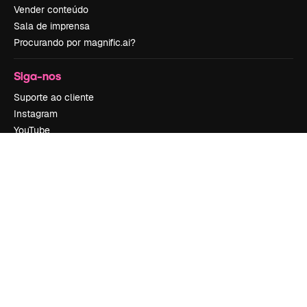
Vender conteúdo
Sala de imprensa
Procurando por magnific.ai?
Siga-nos
Suporte ao cliente
Instagram
YouTube
LinkedIn
TikTok
Discord
X
Reddit
Copyright © 2010-
2026
Freepik Company S.L.U.
Todos os direitos
reservados
.