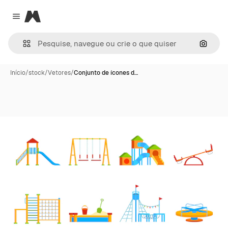
Magnific
Close menu
Pesqui
Início
/
stock
/
Vetores
/
Conjunto de ícones d…