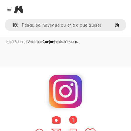
Magnific
Close menu
Pesqui
Início
/
stock
/
Vetores
/
Conjunto de ícones e…