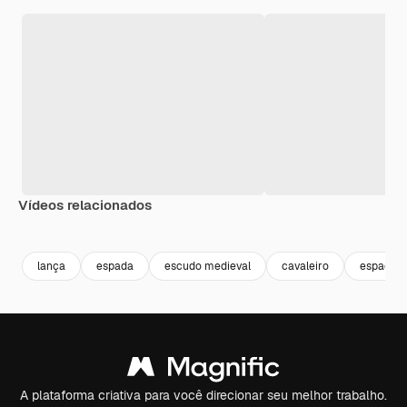
Vídeos relacionados
Premium
Premium
Gerado por IA
Premium
Premium
Gerado por 
lança
espada
escudo medieval
cavaleiro
espada m
A plataforma criativa para você direcionar seu melhor trabalho.