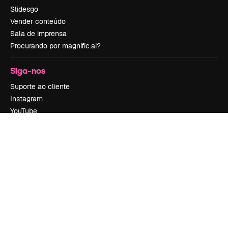
Slidesgo
Vender conteúdo
Sala de imprensa
Procurando por magnific.ai?
Siga-nos
Suporte ao cliente
Instagram
YouTube
LinkedIn
TikTok
Discord
X
Reddit
Copyright © 2010-
2026
Freepik Company S.L.U.
Todos os direitos
reservados
.