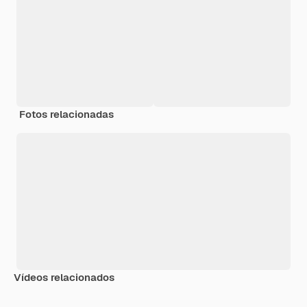
Fotos relacionadas
Vídeos relacionados
Premium
Premium
Gerado por IA
Premium
Premium