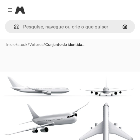
Magnific
Close menu
Pesqui
Início
/
stock
/
Vetores
/
Conjunto de identida…