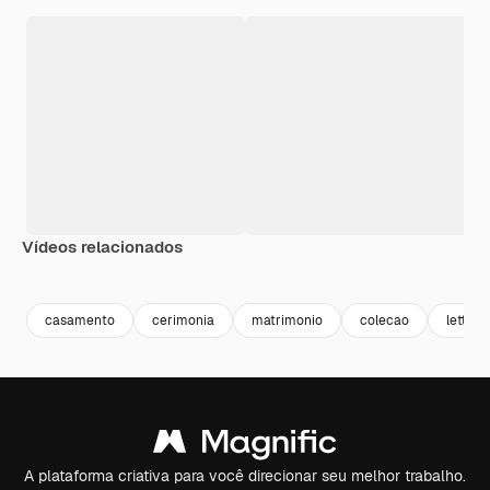
Vídeos relacionados
Premium
Premium
Premium
Premium
casamento
cerimonia
matrimonio
colecao
letteri
A plataforma criativa para você direcionar seu melhor trabalho.