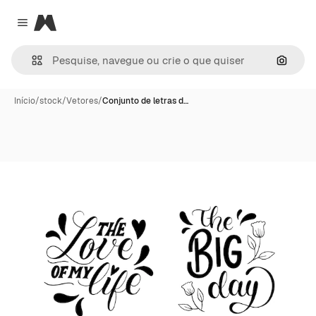
Magnific
Close menu
Pesqui
Início
/
stock
/
Vetores
/
Conjunto de letras d…