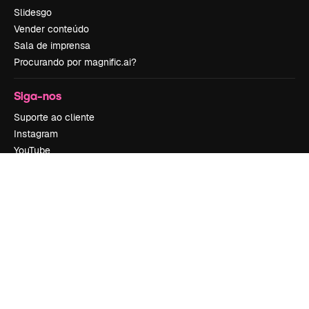
Slidesgo
Vender conteúdo
Sala de imprensa
Procurando por magnific.ai?
Siga-nos
Suporte ao cliente
Instagram
YouTube
LinkedIn
TikTok
Discord
X
Reddit
Copyright © 2010-
2026
Freepik Company S.L.U.
Todos os direitos
reservados
.