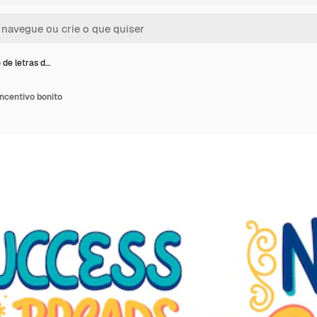
 de letras d…
incentivo bonito