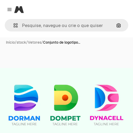
Magnific
Close menu
Pesqui
Início
/
stock
/
Vetores
/
Conjunto de logotipo…