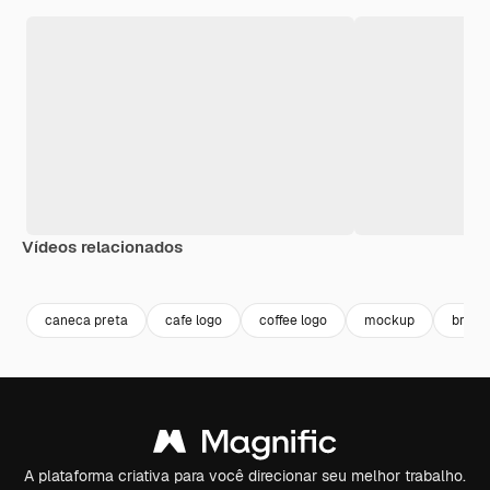
Vídeos relacionados
Premium
Premium
Gerado por IA
Premium
Premium
Gerado por 
caneca preta
cafe logo
coffee logo
mockup
brand
A plataforma criativa para você direcionar seu melhor trabalho.