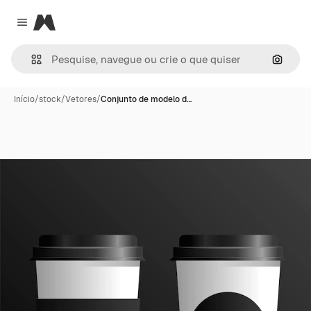
Magnific
Close menu
Pesqui
Início
/
stock
/
Vetores
/
Conjunto de modelo d…