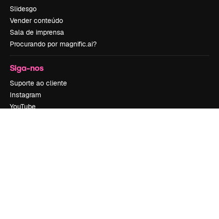
Slidesgo
Vender conteúdo
Sala de imprensa
Procurando por magnific.ai?
Siga-nos
Suporte ao cliente
Instagram
YouTube
LinkedIn
TikTok
Discord
X
Reddit
Copyright © 2010-
2026
Freepik Company S.L.U.
Todos os direitos
reservados
.