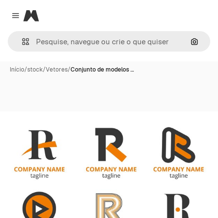
Magnific
Close menu
Pesqui
Início
/
stock
/
Vetores
/
Conjunto de modelos …