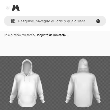
Magnific
Close menu
Pesqui
Início
/
stock
/
Vetores
/
Conjunto de moletom …