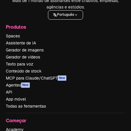
Mais de 1 milhão de assinantes entre criativos, empresas,
agências e estúdios.
Português
Produtos
Spaces
Assistente de IA
Gerador de imagens
Gerador de vídeos
Texto para voz
Conteúdo de stock
MCP para Claude/ChatGPT
New
Agentes
New
API
App móvel
Todas as ferramentas
Começar
Academy