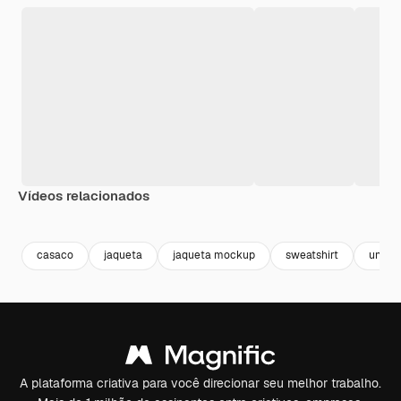
Vídeos relacionados
Premium
Premium
Gerado por IA
Premium
Premium
casaco
jaqueta
jaqueta mockup
sweatshirt
unifo
A plataforma criativa para você direcionar seu melhor trabalho.