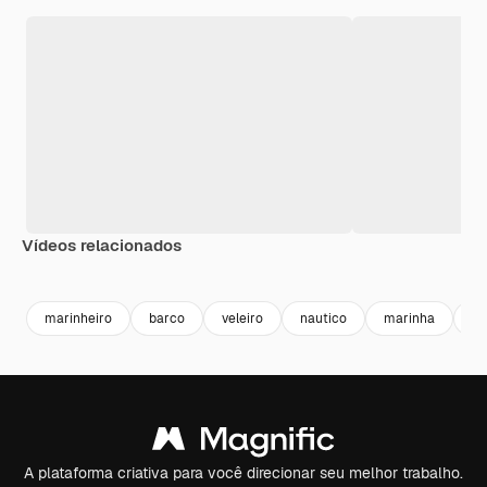
Vídeos relacionados
Premium
Premium
Premium
Premium
marinheiro
barco
veleiro
nautico
marinha
ba
A plataforma criativa para você direcionar seu melhor trabalho.