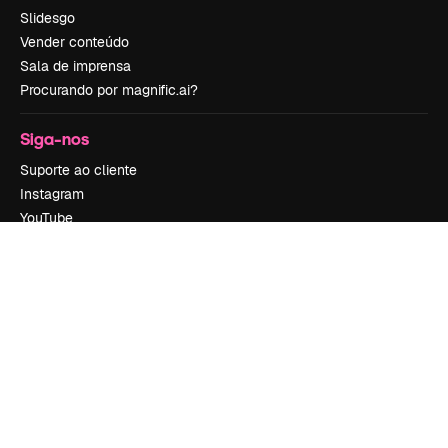
Slidesgo
Vender conteúdo
Sala de imprensa
Procurando por magnific.ai?
Siga-nos
Suporte ao cliente
Instagram
YouTube
LinkedIn
TikTok
Discord
X
Reddit
Copyright © 2010-
2026
Freepik Company S.L.U.
Todos os direitos
reservados
.