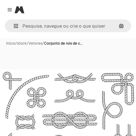
Magnific
Close menu
Pesqui
Início
/
stock
/
Vetores
/
Conjunto de nós de c…