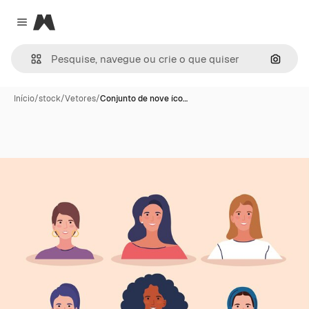
Magnific
Close menu
Pesqui
Início
/
stock
/
Vetores
/
Conjunto de nove íco…