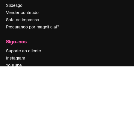
Slidesgo
Vender conteúdo
Sala de imprensa
Procurando por magnific.ai?
Siga-nos
Suporte ao cliente
Instagram
YouTube
LinkedIn
TikTok
Discord
X
Reddit
Copyright © 2010-
2026
Freepik Company S.L.U.
Todos os direitos
reservados
.