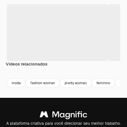
Vídeos relacionados
Premium
Premium
Gerado por IA
Premium
Premium
moda
fashion woman
pretty woman
feminino
fash
A plataforma criativa para você direcionar seu melhor trabalho.