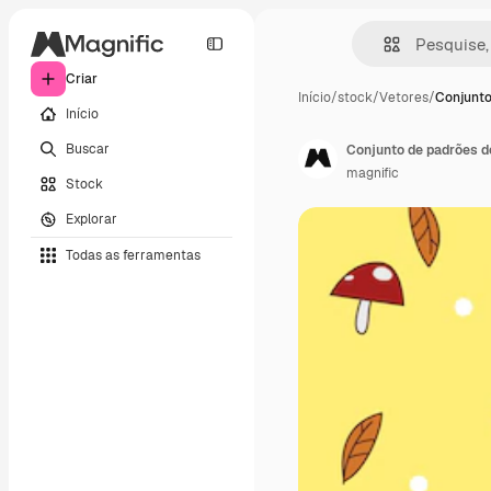
Criar
Início
/
stock
/
Vetores
/
Conjunto
Início
Buscar
Conjunto de padrões 
magnific
Stock
Explorar
Todas as ferramentas