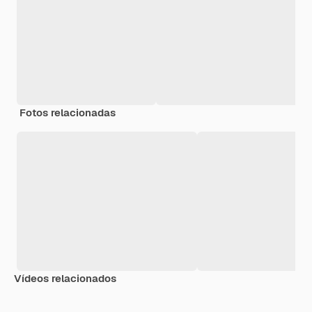
Fotos relacionadas
Vídeos relacionados
Premium
Premium
Premium
Premium