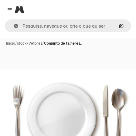
Magnific
Close menu
Pesqui
Início
/
stock
/
Vetores
/
Conjunto de talheres…