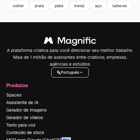
colher
prata
plate
metal
aço
talheres
s
A plataforma criativa para você direcionar seu melhor trabalho.
Mais de 1 milhão de assinantes entre criativos, empresas,
agências e estúdios.
Português
Produtos
Spaces
Assistente de IA
Gerador de imagens
Gerador de vídeos
Texto para voz
Conteúdo de stock
New